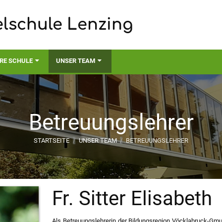
elschule Lenzing
RE SCHULE
UNSER TEAM
Betreuungslehrer
STARTSEITE
/
UNSER TEAM
/
BETREUUNGSLEHRER
hrer
Fr. Sitter Elisabeth
Als Betreuungslehrerin der Bildungsregion Vöcklabruck-Gmu