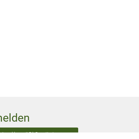
elden
Anmeldung mit EduPage-Konto