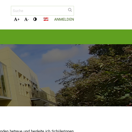
ANMELDEN
+
-
nden betreue und begleite ich SchülerInnen,