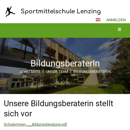
Sportmittelschule Lenzing
ANMELDEN
BildungsberaterIn
STARTSEITE
/
UNSER TEAM
/
BILDUNGSBERATERIN
BildungsberaterIn
Unsere Bildungsberaterin stellt
sich vor
SchulerInnen-___Bildungsberatung.pdf