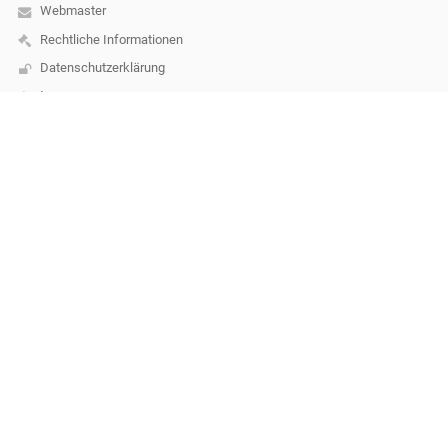
Webmaster
Rechtliche Informationen
Datenschutzerklärung
Impressum
Kontakt
Mittelschule Lenzing
direktion@ms-lenzing.at
(+43)7672/92917-10 (Direktion)
(+43)7672/92917-12
Thal15
4860 Lenzing
Austria
Anmelden
Anmeldung mit EduPage-Konto
Benutzernamen oder Passwort vergessen