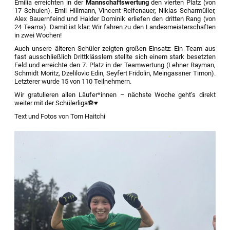
Emilia erreichten in der
Mannschaftswertung
den vierten Platz (von
17 Schulen). Emil Hillmann, Vincent Reifenauer, Niklas Scharmüller,
Alex Bauernfeind und Haider Dominik erliefen den dritten Rang (von
24 Teams). Damit ist klar: Wir fahren zu den Landesmeisterschaften
in zwei Wochen!
Auch unsere älteren Schüler zeigten großen Einsatz: Ein Team aus
fast ausschließlich Drittklässlern stellte sich einem stark besetzten
Feld und erreichte den 7. Platz in der Teamwertung (Lehner Rayman,
Schmidt Moritz, Dzelilovic Edin, Seyfert Fridolin, Meingassner Timon).
Letzterer wurde 15 von 110 Teilnehmern.
Wir gratulieren allen Läufer*innen – nächste Woche geht’s direkt
weiter mit der Schülerliga⚽️♥️
Text und Fotos von Tom Haitchi