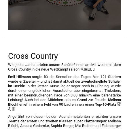
Cross Country
Wie jedes Jahr starteten unsere Schüler*innen am Mittwoch mit dem
Cross Country in die neue Wettkampfsaison!🏃🏽🏃🏽‍♀️
Emil Hillmann
sorgte für die Sensation des Tages: Von 121 Startern
wurde er
Zweiter
– und ist damit aktuell der
zweitschnellste Schüler
im Bezirk
! In der letzten Kurve lag er sogar noch in Führung, wurde
durch einen unglücklichen Ausrutscher aber eingebremst. Trotzdem,
mit einer beeindruckenden Pace von 3:08 min/km eine bärenstarke
Leistung! Auch bei den Mädchen gab es Grund zur Freude:
Melissa
Blöchl
erlief in einem Feld von 90 Läuferinnen einen
Top-10-Platz
🏆
💪🏼
Angeführt von diesen beiden Ausnahmetalenten erreichten unsere
Teams der ersten und zweiten Klassen super Platzierungen: Melissa
Blöchl, Alessia Gedamke, Sophia Berger, Mia Roither und Eidenberger